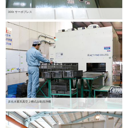
300t サーボプレス
炭化水素系真空２槽式自動洗浄機