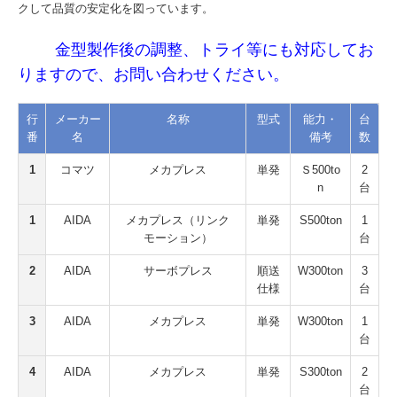
クして品質の安定化を図っています。
採用情報
金型製作後の調整、トライ等にも対応してお
りますので、お問い合わせください。
お問い合せ
行
メーカー
名称
型式
能力・
台
番
名
備考
数
1
コマツ
メカプレス
単発
Ｓ500to
2
n
台
1
AIDA
メカプレス（リンク
単発
S500ton
1
モーション）
台
2
AIDA
サーボプレス
順送
W300ton
3
仕様
台
3
AIDA
メカプレス
単発
W300ton
1
台
4
AIDA
メカプレス
単発
S300ton
2
台