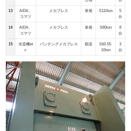
13
AIDA、
メカプレス
単発
S110ton
5
コマツ
台
14
AIDA、
メカプレス
単発
S80ton
8
コマツ
台
15
光造機et
パンチングメカプレス
順送
S60.55.
3
c
10ton
台