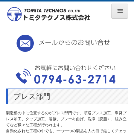
HOME
会社案内
経営方針
ISO9001・ISO14001
業務案内
プレス部門
プレス部門
品質管理
製造部の中に位置するのがプレス部門です。順送プレス加工、単発プ
CAD／CAM室
レス加工、タップ加工、溶接、ブレーキ曲げ、洗浄（脱脂）、組み立
てなど様々な工程が行われます。
自動化された工程の中でも、一つ一つの製品を人の目で厳しくチェッ
運搬車両