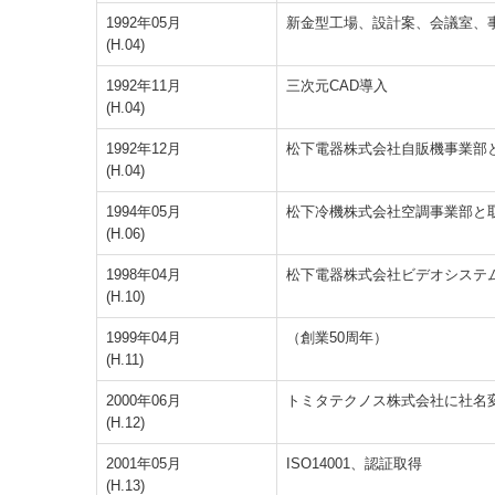
1992年05月
新金型工場、設計案、会議室、
(H.04)
1992年11月
三次元CAD導入
(H.04)
1992年12月
松下電器株式会社自販機事業部
(H.04)
1994年05月
松下冷機株式会社空調事業部と
(H.06)
1998年04月
松下電器株式会社ビデオシステ
(H.10)
1999年04月
（創業50周年）
(H.11)
2000年06月
トミタテクノス株式会社に社名
(H.12)
2001年05月
ISO14001、認証取得
(H.13)