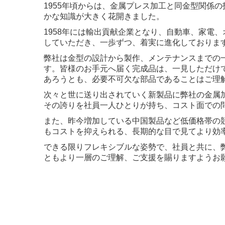
1955年頃からは、金属プレス加工と同金型関係
かな知識が大きく花開きました。
1958年には輸出貢献企業となり、自動車、家電
していただき、一歩ずつ、着実に進化しておりま
弊社は金型の設計から製作、メンテナンスまでの
す。皆様のお手元へ届く完成品は、一見しただけ
あろうとも、必要不可欠な部品であることはご理
次々と世に送り出されていく新製品に弊社の金属
その誇りを社員一人ひとりが持ち、コスト面での
また、昨今増加している中国製品など低価格帯の
もコストを抑えられる、長期的な目で見てより効
できる限りフレキシブルな姿勢で、社員と共に、
ともより一層のご理解、ご支援を賜りますようお