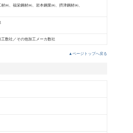
工材㈱、福栄鋼材㈱、岩本鋼業㈱、摂津鋼材㈱、
他
加工数社／その他加工メーカ数社
▲ページトップへ戻る