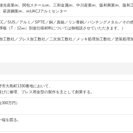
鐘光産業㈱、関包スチール㈱、三和金属㈱、中川産業㈱、阪和興業㈱、阪和
、萩原鋼業㈱、㈱UACJアルミセンター
SGCC／SUS／アルミ／SPTE／銅／真鍮／リン青銅／パンチングメタル／その
ら厚板（T：12㎜）別途仕様材料については御相談させていただきます。）
加工数社／プレス加工数社／二次加工数社／メッキ処理加工数社／塗装処理
市大島町1330番地において、
並びに修理、プレス用金型の製作を主として創業する。
300万円）
一端を図る。