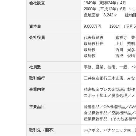
会社設立
1949年（昭和24年）4月
2000年（平成12年）6月 
敷地面積 8,242㎡ 建物延面
資本金
9,800万円 1981年（昭和
会社役員
代表取締役 嘉祥寺 豊
取締役社長 上月 照明
取締役 西川 光彦
取締役 吉成 俊晴
社員数
事務、営業、技術、一般、パ
取引銀行
三井住友銀行三木支店、みな
事業内容
精密板金プレス金型設計製作
スポット加工／脱脂処理／メ
主要品目
音響部品／OA機器部品／A
食品機器部品／空調機部品／
産業機器部品 （その他各種
取引先（順不）
㈱クボタ、パナソニック㈱、