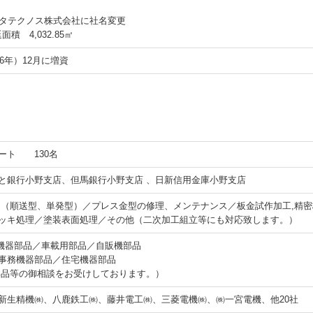
トミタテクノス株式会社に社名変更
積 4,032.85㎡
56年）12月に増資
ート 130名
と銀行小野支店、但馬銀行小野支店 、日新信用金庫小野支店
 （順送型、単発型）／プレス金型の修理、メンテナンス／板金試作加工,精
ッキ処理／塗装表面処理／その他（二次加工組立等にも対応致します。）
V機器部品／車載用部品／自販機部品
事務機器部品／住宅機器部品
部品等の御相談をお受けしております。）
新生精機㈱、八鹿鉄工㈱、藤井電工㈱、三菱電機㈱、㈱一宮電機、他20社