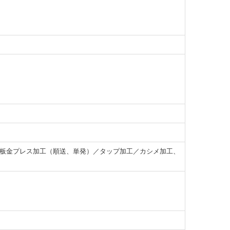
密板金プレス加工（順送、単発）／タップ加工／カシメ加工、