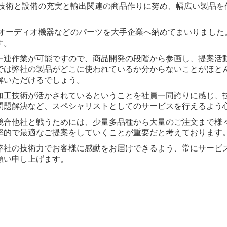
の技術と設備の充実と輸出関連の商品作りに努め、幅広い製品
、オーディオ機器などのパーツを大手企業へ納めてまいりまし
す。
一連作業が可能ですので、商品開発の段階から参画し、提案活
では弊社の製品がどこに使われているか分からないことがほと
解いただけるでしょう。
加工技術が活かされているということを社員一同誇りに感じ、
問題解決など、スペシャリストとしてのサービスを行えるよう
競合他社と戦うためには、少量多品種から大量のご注文まで様
率的で最適なご提案をしていくことが重要だと考えております
弊社の技術力でお客様に感動をお届けできるよう、常にサービ
願い申し上げます。