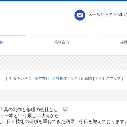
内
業務案内
採
4001
プレス部門
品質管理
CAD／CAM室
運搬車両
｜
社長あいさつ
|
基本方針
|
会社概要
|
沿革
|
組織図
|
アクセスマップ
|
鉄工具の制作と修理の会社とし
スリ一本という厳しい状況から
え、日々技術の研鑽を重ねてきた結果、今日を迎えております