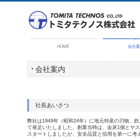
HOME
会社案
経営方針
ISO9001・ISO1
会社案内
社長あいさつ
弊社は1949年（昭和24年）に地元特産の刃物、
て発足いたしました。創業当時は、金床1個とヤ
スタートしましたが、安全品質と信用を第一に考