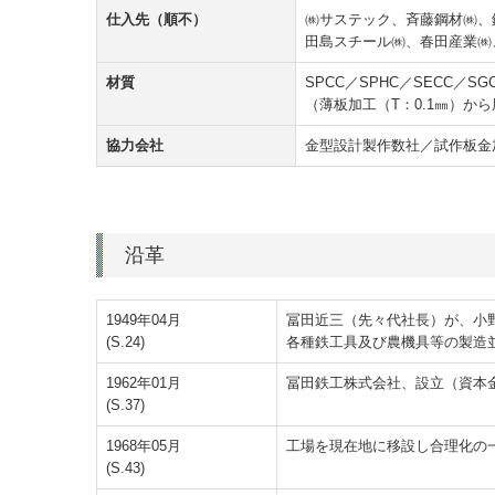
仕入先（順不）
㈱サステック、斉藤鋼材㈱、
田島スチール㈱、春田産業㈱
材質
SPCC／SPHC／SECC／
（薄板加工（T：0.1㎜）か
協力会社
金型設計製作数社／試作板金
沿革
1949年04月
冨田近三（先々代社長）が、小野
(S.24)
各種鉄工具及び農機具等の製造
1962年01月
冨田鉄工株式会社、設立（資本金
(S.37)
1968年05月
工場を現在地に移設し合理化の
(S.43)